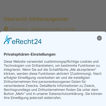
Übersicht Stellenangebote:
Elektroniker - Gebäudeautomation (m/w/d)
KONTAKT
Sunlight Consulting - Martina Niesser
Stockholmer Platz 1
im ePLAZA office center
70173 Stuttgart
☎ 0711 78118383
✉ info@sunlight-consulting.de