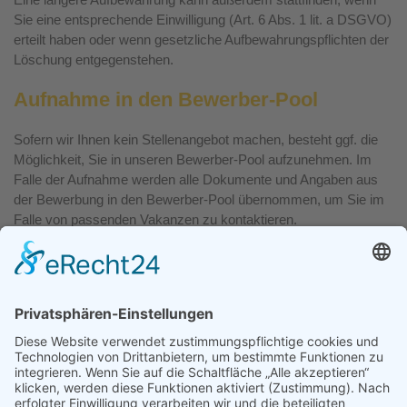
Sie eine entsprechende Einwilligung (Art. 6 Abs. 1 lit. a DSGVO)
erteilt haben oder wenn gesetzliche Aufbewahrungspflichten der
Löschung entgegenstehen.
Aufnahme in den Bewerber-Pool
Sofern wir Ihnen kein Stellenangebot machen, besteht ggf. die
Möglichkeit, Sie in unseren Bewerber-Pool aufzunehmen. Im
Falle der Aufnahme werden alle Dokumente und Angaben aus
der Bewerbung in den Bewerber-Pool übernommen, um Sie im
Falle von passenden Vakanzen zu kontaktieren.
Die Aufnahme in den Bewerber-Pool geschieht ausschließlich
auf Grundlage Ihrer ausdrücklichen Einwilligung (Art. 6 Abs. 1 lit.
a DSGVO). Die Abgabe der Einwilligung ist freiwillig und steht in
keinem Bezug zum laufenden Bewerbungsverfahren.
Der
Betroffene kann seine Einwilligung jederzeit widerrufen.
In
diesem Falle werden die Daten aus dem Bewerber-Pool
unwiderruflich gelöscht, sofern keine gesetzlichen
Aufbewahrungsgründe vorliegen.