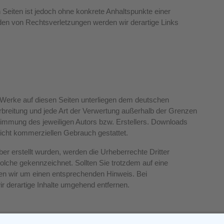
n Seiten ist jedoch ohne konkrete Anhaltspunkte einer
en von Rechtsverletzungen werden wir derartige Links
nd Werke auf diesen Seiten unterliegen dem deutschen
erbreitung und jede Art der Verwertung außerhalb der Grenzen
timmung des jeweiligen Autors bzw. Erstellers. Downloads
 nicht kommerziellen Gebrauch gestattet.
iber erstellt wurden, werden die Urheberrechte Dritter
solche gekennzeichnet. Sollten Sie trotzdem auf eine
en wir um einen entsprechenden Hinweis. Bei
 derartige Inhalte umgehend entfernen.