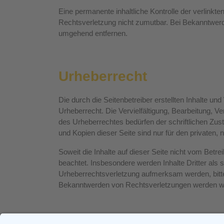
Eine permanente inhaltliche Kontrolle der verlinkte
Rechtsverletzung nicht zumutbar. Bei Bekanntwerd
umgehend entfernen.
Urheberrecht
Die durch die Seitenbetreiber erstellten Inhalte u
Urheberrecht. Die Vervielfältigung, Bearbeitung, V
des Urheberrechtes bedürfen der schriftlichen Zus
und Kopien dieser Seite sind nur für den privaten,
Soweit die Inhalte auf dieser Seite nicht vom Betre
beachtet. Insbesondere werden Inhalte Dritter als 
Urheberrechtsverletzung aufmerksam werden, bitt
Bekanntwerden von Rechtsverletzungen werden wir
»
Datenschutzerklärung